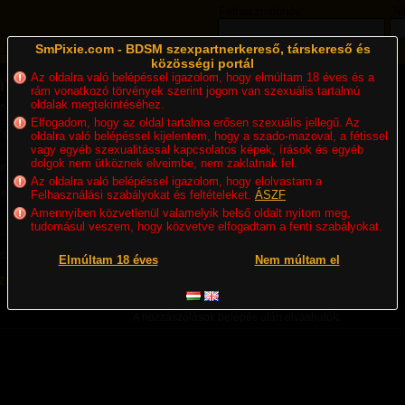
Felhasználónév
Je
 Magazin
SmPixie.com - BDSM szexpartnerkereső, társkereső és
BDSM Blogok
BDSM Fórum
Aprók
közösségi portál
Az oldalra való belépéssel igazolom, hogy elmúltam 18 éves és a
em
rám vonatkozó törvények szerint jogom van szexuális tartalmú
oldalak megtekintéséhez.
n ül szívem
Elfogadom, hogy az oldal tartalma erősen szexuális jellegű. Az
7:06
| Megjelent: 167x
oldalra való belépéssel kijelentem, hogy a szado-mazoval, a fétissel
vagy egyéb szexualitással kapcsolatos képek, írások és egyéb
dolgok nem ütköznek elveimbe, nem zaklatnak fel.
méleten agyalok. Az apró események kihatásaira hosszabb távon....
Az oldalra való belépéssel igazolom, hogy elolvastam a
ljes szövege csak belépés után olvasható.
Felhasználási szabályokat és feltételeket.
ÁSZF
Amennyiben közvetlenül valamelyik belső oldalt nyitom meg,
9
k
Reakció blogot írok
tudomásul veszem, hogy közvetve elfogadtam a fenti szabályokat.
ék értesítést kapni a bejegyzés új hozzászólásairól
Elmúltam 18 éves
Nem múltam el
ólások (3)
A hozzászólások belépés után olvashatók.