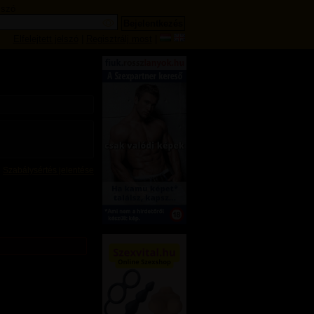
lszó
Elfelejtett jelszó
|
Regisztrálj most
|
Szabálysértés jelentése