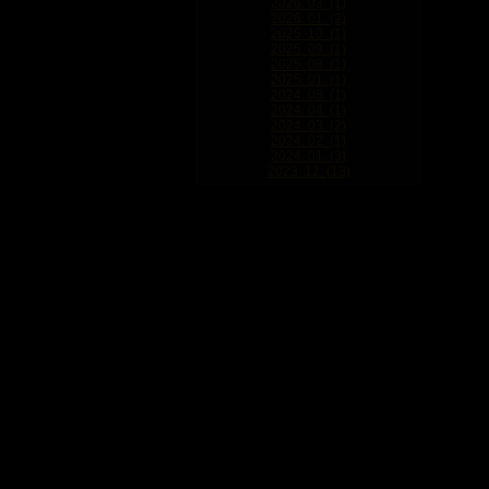
2026. 03. (1)
2026. 01. (2)
2025. 10. (1)
2025. 09. (1)
2025. 08. (1)
2025. 01. (1)
2024. 08. (1)
2024. 04. (1)
2024. 03. (2)
2024. 02. (1)
2024. 01. (3)
2023. 12. (13)