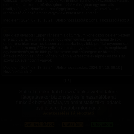
változtat ...😁😁😁 Tehát , lehet ide kell le írnom ha mondjuk szeretnék valamit
elérni ezen társkereső közösségben ...🤔 A valóságban egy normális
elvált,saját egzisztenciával,személygépkocsival,búvóhelyel,eszközökkel
rendelkező,dolgozó ember vagyok,aki keresi az ellentetjét....
Megjelent:
2024. 07. 18. 13:21
| Utolsó hozzászólás: Soha | Hozzászólások: 0
2009
Üdv ki ezt olvasod ! Éppen ránéztem a dátumra , mikor elöször bejelentkeztem
erre az oldalra. Hát már 16. éve hogy jelen vagyok. És igen hajjaj de sok
emberre rá írtam már , és kapom a válasszba hogy több profillal myomom stb.-
stb. Hát bassza meg SOHA,nyílván volt már hogy akár miattam is meghíusult
egy ismerkedés,na de több profilra sosem volt szükségem az biztos. És
érdekes módon az utóbbi időben inkább a keresett felek lépnek vissza. Hát
szóval 16. éve hogy itt vagyok ,...
Megjelent:
2024. 07. 17. 22:24
| Utolsó hozzászólás:
2024. 07. 18. 09:10
|
Hozzászólások: 2
[1-3]
Sütiket (cookie-kat) használunk a weboldalunk
látogatásakor biztonsági és felhasználóbarát
funkciók biztosítására, valamint statisztikai adatok
gyűjtésére. További információ:
Adatkezelési Tájékoztató
Domina úrnők
|
Szolgalányok, Rabnők
|
Switchek
|
Domok, Mesterek
|
Szolgák, Rabok
|
Süti beállítások
Elutasítom
Elfogadom
Transzvesztiták
|
Transzneműek
|
Fetisiszták
|
Mazochisták
|
Szadisták
|
Aszexuálisok
|
Bizonytalanok
|
Vanillák
|
Párok
|
Pro felhasználók