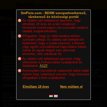
Bejelentkezés
Regisztráció
SmPixie.com - BDSM szexpartnerkereső,
társkereső és közösségi portál
Blog - capoor
Az oldalra való belépéssel igazolom, hogy
elmúltam 18 éves és a rám vonatkozó
BDSM Blogok
» Blog - capoor
törvények szerint jogom van szexuális tartalmú
oldalak megtekintéséhez.
Lapok: 1/1
Elfogadom, hogy az oldal tartalma erősen
szexuális jellegű. Az oldalra való belépéssel
kijelentem, hogy a szado-mazoval, a fétissel
vagy egyéb szexualitással kapcsolatos képek,
capoor
írások és egyéb dolgok nem ütköznek
elveimbe, nem zaklatnak fel.
Megvalósult!
Az oldalra való belépéssel igazolom, hogy
Üdv! Nos ez a blog most egy köszönet nyilvánítás,annak aki
elolvastam a Felhasználási szabályokat és
bevállalt,időt,energiát fektetett belém. Hit nekem,bennem! Mert egyedül álló itt
feltételeket.
ÁSZF
mind közül! Ez vitathatatlan tőle,mert egyetlenként tette meg mit itt más
nem,főleg úgy hogy mi vidékiek vagyunk ami ugye valljuk be szegényesebb
Amennyiben közvetlenül valamelyik belső oldalt
mint a főváros.(Amúgy dehogy) De igen itt is vannak emberek,kapcsolatok,
nyitom meg, tudomásul veszem, hogy közvetve
játékok,szolgák,dominák. És néha összejön amire az ember fia akár 30+ évet
elfogadtam a fenti szabályokat.
is várt. És nem baj hogy nem pont úgy,nem pont olyan...
Megjelent:
2024. 08. 12. 10:29
| Utolsó hozzászólás: Soha | Hozzászólások: 0
Elmúltam 18 éves
Nem múltam el
2024
Üdv Mindenkinek! Hát úgy látszik ebben a közösségben a blog a nyerő.
Mármint úgy értem ha feladsz egy keresést a nézelödők száma X , és ha írsz
egy blogot akkor ez a szám 10X. Mondjuk ez a kapott üzenetek számán nem