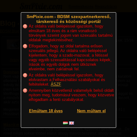
Bejelentkezés
Regisztráció
SmPixie.com - BDSM szexpartnerkereső,
társkereső és közösségi portál
Blog - Aranyliliom (15/16)
Az oldalra való belépéssel igazolom, hogy
elmúltam 18 éves és a rám vonatkozó
BDSM Blogok
» Blog - Aranyliliom
törvények szerint jogom van szexuális tartalmú
oldalak megtekintéséhez.
Lapok: 15/16
Elfogadom, hogy az oldal tartalma erősen
szexuális jellegű. Az oldalra való belépéssel
kijelentem, hogy a szado-mazoval, a fétissel
vagy egyéb szexualitással kapcsolatos képek,
Aranyliliom
írások és egyéb dolgok nem ütköznek
elveimbe, nem zaklatnak fel.
Dominancia - Infinity war
Az oldalra való belépéssel igazolom, hogy
Nem vagyok se Marvel-fan, se nagy Marvel-szakértő (kicsi sem), de akaratom
elolvastam a Felhasználási szabályokat és
ellenére sok-sok éve körülvesz ez a világ, ez-az azért ragadt rám. Néztem az
feltételeket.
ÁSZF
Infinity Wart (nem akartam antiszociális lenni)... és éreztem benne az iróniát
(nem tudom, tényleg van-e vagy csak én érzek bele szinte mindenbe).
Amennyiben közvetlenül valamelyik belső oldalt
Merthogy koncepcióval, tudatos tervvel, következetességgel, elszántsággal és
nyitom meg, tudomásul veszem, hogy közvetve
a mindehhez szükséges erővel és dominanciával egy szereplő rendelkezett,
elfogadtam a fenti szabályokat.
akár azt is mondhatnám, egy szereplő volt...
Megjelent:
2018. 04. 30. 18:11
| Utolsó hozzászólás:
2018. 04. 30. 19:41
|
Elmúltam 18 éves
Nem múltam el
Hozzászólások: 6
Másról mondod, nekem szól...
Szeretem a nekem szóló szép szavakat, kedves, figyelmes gesztusokat... De
rólad mégis sokkal többet elárul, ahogy másról beszélsz, ahogy mással