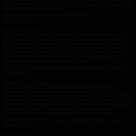
megismerése. De vajon valóban megismerés ez, valóban megismerjük egyre
jobban magunkat? Nem csupán rendre igazoljuk, beazonosítjuk, megtaláljuk a
magunkról kialakított kép elemeit?
Megjelent:
2018. 04. 19. 18:20
| Utolsó hozzászólás:
2018. 04. 19. 22:41
|
Hozzászólások: 6
Egyéves lettem én...
Ma egy éve regisztráltam ide... Gondolom, soha, senkinek, semmikor nem
jutott még eszébe, hogy regszülinapja alkalmából számvetést készítsen,
blogot írjon, így most megteszem. :) Erős felindulásból regisztráltam, nem
bántam meg sosem. Adatlapom maradt a régi, tapasztalások és aktualitások
nyomán módosult, parányit csupán. Sokat kaptam érte.:D Hogy nem "ilyen"
vagyok. De, ilyen is, és nem véletlen, hogy ezt az énem hoztam ide... Mit
kaptam az egy év alatt? (Mit adtak nekünk a rómaiak?...
Megjelent:
2018. 04. 18. 23:29
| Utolsó hozzászólás:
2018. 04. 19. 20:25
|
Hozzászólások: 5
Fedettpályás gondolkodás
Egy mai látogatóm lapján olvastam: ő hosszútávon gondolkodik. A
tiszteletemet máris elnyerte. Abban sok munka van. Kitartás, állhatatosság.
Belefecölt idő. És nem lehet olyan nagyon egyszerű. Folyamatosan, feszülten
koncentrálni, hogy gondolkodjgondolkodj, kicsit nem figyel az ember és upssz,
megvan a baj, abbahagyja a gondolkodást, és az egésznek annyi.A maratoni
gondolkodás az valami emberfeletti lehet! És biztos van rövidtávon
gondolkodás! Látszólag sokkal egyszerűbb. Nekem nem is igazán...
Megjelent:
2018. 04. 12. 23:17
| Utolsó hozzászólás:
2018. 04. 13. 06:52
|
Hozzászólások: 6
Indián rabszolga