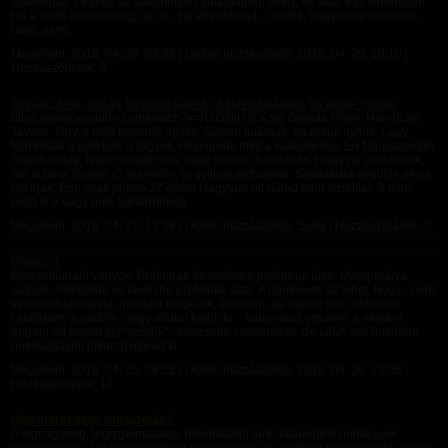
viselkedsz. Legyen az valamelyik családtagod, exed, de akár egy ismeretlen...
Ha a kettő összecseng, de jó... ha ellentmond... örülök, hogy megismertelek
(ááá, nem).
Megjelent:
2018. 04. 29. 08:36
| Utolsó hozzászólás:
2018. 04. 29. 10:10
|
Hozzászólások: 3
Tavasz, fény, s más hasonló ügyek,/ Szíven találnak, ha ablak nyitok
https://www.youtube.com/watch?v=R2GNjHzCC9g Závada Péter: Handicap
Tavasz, fény, s más hasonló ügyek, Szíven találnak, ha ablak nyitok, Lágy
terroristák a parkban a rügyek, Ropognak mint a kalasnyikov. Én futópadomon
önjáró beteg, Nem maradt más, csak szótlan bambulás, Hogy ne szakítsunk,
ma is távol leszek, Ó szerelem, te gyilkos ambuláns. Számládra végül is nincs
mit írjak, Épp csak potom 27 évem Hagytam ott nálad mint vizitdíjat, S mint
most is a vágy üres kórtermében...
Megjelent:
2018. 04. 27. 17:36
| Utolsó hozzászólás: Soha | Hozzászólások: 0
Döntés I.
Manipulálható vagyok. Profibbak és kevésbé profibbak által. Manipulálva
vagyok. Profibbak és kevésbé profibbak által. A döntésem az lehet, hogy - nem
veszem tudomásul, mindent megélek, élvezem, de benne van: időnként
csalódom, a padlón (vagy alatta) kötök ki; - tudomásul veszem, s minden
engem ért hatást így "szűrök" - kevesebb csalódás ér, de talán sok önfeledt/
önelvarázsolt pillanat marad ki.
Megjelent:
2018. 04. 25. 06:25
| Utolsó hozzászólás:
2018. 04. 26. 13:05
|
Hozzászólások: 12
Önismeret vagy önigazolás?
A legnagyobb, legizgalmasabb, mindhalálig tartó kalandunk önmagunk