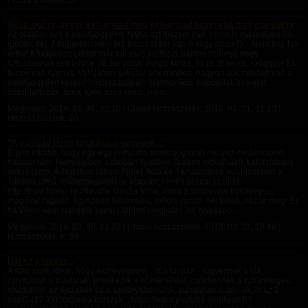
Hozzászólások: 38
Rész -egész, avagy kétharmad meg kétharmad kevesebb mint egy egész
Az oldalon sok a nemfüggetlen. Néha azt hiszem már, nincs is másmilyen (jó,
tudom, de). A független nem érti (most akkor van ő vagy nincs?). - Nem baj. Ne
értse! A független (akkor már tuti van) azt hiszi, valami szörnyű nagy
rothadásnak kell lennie ott, ha valaki mégis keres, és pl. itt keres. - Higgye! És
biztos van ilyen is. Valójában sokszor sok minden, nagyon sok minden van a
nemfüggetlen kereső hátországában. Harmonikus kapcsolat, szeretet,
összetartozás, szex, igen, szex (nem, nem...
Megjelent:
2018. 03. 31. 22:15
| Utolsó hozzászólás:
2018. 04. 01. 12:23
|
Hozzászólások: 20
"A valóság józan fanatikusai vagyunk..."
Egyre ritkább, hogy egy-egy kulturális élmény igazán mélyen megérintsen,
hasson rám. Nemrégiben azonban ilyenben (bátran mondhatni, katarzisban)
volt részem. A Trafóban láttam Pintér Béla és Társulatának előadásában a
Titkaink című, műfajmegjelölése alapján: zenés-prózai szatírát.
http://trafo.hu/hu-HU/titkaink Mind a téma, mind a színrevitel különleges,
magával ragadó, egyszerre félelmetes, mégis vonzó. Aki teheti, nézze meg! És
ha tőlem nem szeretne semmi többet megtudni, ne olvasson...
Megjelent:
2018. 03. 30. 23:22
| Utolsó hozzászólás:
2018. 03. 31. 18:46
|
Hozzászólások: 59
Hát ez a tavasz...
A szél szólt, ideje, hogy észrevegyem... itt a tavasz... rügyeznek a fák,
csivitolnak a madarak, emelkedik a hőmérséklet, csökkennek a ruharétegek,
rövidülnek az éjszakák és a szoknyahosszok, zuhannak a den-ek, itt az 1
nap/1 (2? 3?) harisnya korszak... https://www.youtube.com/watch?