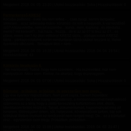
Megjelent:
2018. 04. 05. 23:20
| Utolsó hozzászólás: Soha | Hozzászólások: 0
Partnerkereső-KRESZ
Kocsiba pattansz - évek óta nem tetted -... csak nyugi, semmi lámpaláz,
sikkesen... azaz sebesség-index- körülnéz- mi volt a negyedik, k-val kezdődő
szó? A kuravéletbe, nem jut eszembe... kurva.. nem, kuplung...és elindulsz..
merre? mit keresel?... hát haza... hozzá... de ki az az ő? ki lesz az ő?... és
pláne, merre van? Az úton milliónyi KRESZ-tábla... párkapcsolati KRESZ-
tábla... párkapcsolataink során minduntalan táblácskákat teszünk ki, illetve
ilyenekbe ütközünk... Behajtani tilos = nem...
Megjelent:
2018. 04. 03. 18:28
| Utolsó hozzászólás:
2018. 04. 04. 19:54
|
Hozzászólások: 43
Körkörös hivatkozás II.
- Ne manipulálj! Tudod, hogy nem szeretem. - Ha észrevetted, már nem
manipuláció. Akkor nem. Kivéve, ha akartad, hogy észrevegyem.
Megjelent:
2018. 04. 03. 07:06
| Utolsó hozzászólás: Soha | Hozzászólások: 0
Bűntudat - próbálom, próbálom, de egyszerűen nem megy...
Egy éve ilyenkor regisztráltam. Nem pont napra, hanem húsvétkor.
Gyerekkorom óta a mai napig meghatározó, a mindennapjaimat meghatározó
számomra az a tény, hogy a zsidó-keresztény kultúrkörben élek, élünk,
identitásom fontos része ez. Tanait, dokumentumait, hagyományait elég jól
ismerem, többségüket értem, sőt, helyesnek, követendőnek tartom, bár sok
kritikával illetem (nyilván ez rendszerét nem rengeti meg). De... ez a bűntudat
rész... egyszerűen nem megy. Próbáltam, próbáltam......
Megjelent:
2018. 04. 02. 11:08
| Utolsó hozzászólás:
2018. 04. 02. 21:47
|