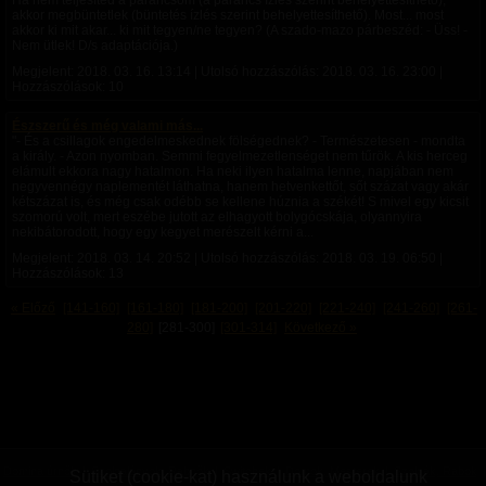
Ha nem teljesíted a parancsom (a parancs ízlés szerint behelyettesíthető),
akkor megbüntetlek (büntetés ízlés szerint behelyettesíthető). Most... most
akkor ki mit akar... ki mit tegyen/ne tegyen? (A szado-mazo párbeszéd: - Üss! -
Nem ütlek! D/s adaptációja.)
Megjelent:
2018. 03. 16. 13:14
| Utolsó hozzászólás:
2018. 03. 16. 23:00
|
Hozzászólások: 10
Észszerű és még valami más...
"- És a csillagok engedelmeskednek fölségednek? - Természetesen - mondta
a király. - Azon nyomban. Semmi fegyelmezetlenséget nem tűrök. A kis herceg
elámult ekkora nagy hatalmon. Ha neki ilyen hatalma lenne, napjában nem
negyvennégy naplementét láthatna, hanem hetvenkettőt, sőt százat vagy akár
kétszázat is, és még csak odébb se kellene húznia a székét! S mivel egy kicsit
szomorú volt, mert eszébe jutott az elhagyott bolygócskája, olyannyira
nekibátorodott, hogy egy kegyet merészelt kérni a...
Megjelent:
2018. 03. 14. 20:52
| Utolsó hozzászólás:
2018. 03. 19. 06:50
|
Hozzászólások: 13
« Előző
[141-160]
[161-180]
[181-200]
[201-220]
[221-240]
[241-260]
[261-
280]
[281-300]
[301-314]
Következő »
Domina úrnők
|
Szolgalányok, Rabnők
|
Switchek
|
Domok, Mesterek
|
Szolgák, Rabok
|
Sütiket (cookie-kat) használunk a weboldalunk