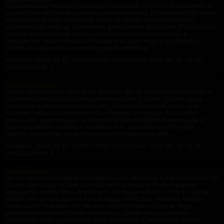
Középiskolában Amerika felfedezéséről tanultunk. Szó volt sok mindenről, és
egyszer csak eljutottunk a rabszolgaság kérdéséhez. És ha rabszolgák, akkor
mindenkinek a néger rabszolgák jutnak az eszébe, pedig Amerikában
kézenfekvő lett volna az őslakosokat, az indiánokat dolgoztatni. És elhangzott
sok tény, hogy miért volt szükség Afrikából behurcolni munkaerőt, a
drasztikusan megnövekedett emberigényről, arról, hogy az Európából a
hódítók által behozott járványok hogyan tizedelték az...
Megjelent:
2018. 04. 07. 22:25
| Utolsó hozzászólás:
2018. 04. 08. 20:16
|
Hozzászólások: 5
Könyvek a polcon
Életem nagy részében igen sokat olvastam. Kb. 16 éves koromra túlvoltam a
BDSM-irodalom klasszikusainak jelentős részén is (Sade: Justine, avagy...;
Apollinaire: Tizenegyezer vessző stb.). Könnyű dolgom volt, simán csak
leemeltem otthon a könyvespolcról a köteteket. Gondoltam és gondolok
persze arra, hogy szexuális ízlésemet befolyásolhatta/meghatározhatta az,
hogy hozzáfértem ezekhez a művekhez (i.e., azaz internet előtt történt
mindez). A napokban megint böngésztem olvasmányok után...
Megjelent:
2018. 04. 07. 13:49
| Utolsó hozzászólás:
2018. 04. 08. 06:04
|
Hozzászólások: 5
Az élet értelme
Ha sok cseresznyepaprikát madzagra fűzünk, abból lesz a paprikakoszorú. Ha
viszont nem fűzzük fel őket, nem lesz belőlük koszorú. Pedig a paprika
ugyanannyi, éppoly piros, éppoly erős. De mégse koszorú. Csak a madzag
tenné? Nem a madzag teszi. Az a madzag, mint tudjuk, mellékes, harmad­
rangú valami. Hát akkor mi? Aki ezen elgondolkozik, s ügyel rá, hogy
gondolatai ne kalandozzanak összevissza, hanem helyes irányban
haladjanak, nagy igazságoknak jöhet a nyomára. (Örkény István: Az élet...