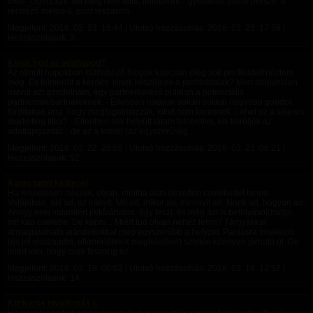
v=vF_DgsrZ92E aki még nem látta, feltétlenül... gyerekkel pláne persze, a
rendező metoo-s, pont leszarom
Megjelent:
2018. 03. 23. 16:44
| Utolsó hozzászólás:
2018. 03. 23. 17:38
|
Hozzászólások: 3
Kinek írod az adatlapod?
Az elmúlt napokban különböző blogok kapcsán elég sok profiloldalt néztem
meg. És felmerült a kérdés: kinek készülnek a profiloldalak? Mert alapvetően
naivul azt gondolnám, egy partnerkereső oldalon a potenciális
partnernek/partnereknek. - Ellenben nagyon sokan sokkal nagyobb gondot
fordítanak arra, hogy megfogalmazzák, kiket nem keresnek. Lehet ez a sikeres
marketing titka? - Ellenben sok helyütt látom felsorolva, kik kerüljék az
adatlapgazdát... de az a kitétel (az egyszerűség...
Megjelent:
2018. 03. 22. 20:05
| Utolsó hozzászólás:
2018. 03. 23. 06:21
|
Hozzászólások: 52
Kapni tudni kell(ene)
Ha felületesen nézzük, olyan, mintha adni önzetlen cselekedet lenne.
Valójában, aki ad, az irányít. Mit ad, mikor ad, mennyit ad, kinek ad, hogyan ad.
Ahogy neki valamiért jó/kívánatos, úgy teszi, és még azt is befolyásol(hat)ja,
mit kap cserébe. De kapni... Miért tud olyan nehéz lenni? Tárgyakkal,
anyagiasítható ajándékokkal még egyszerűbb a helyzet. Paritásra törekedni
(és jól visszaadni, ellenértéknek megfelelően) szintén könnyen járható út. De
miért van, hogy csak feszeng az...
Megjelent:
2018. 03. 18. 00:02
| Utolsó hozzászólás:
2018. 03. 18. 12:57
|
Hozzászólások: 14
Körkörös hivatkozás I.