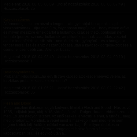
Megjelent:
2018. 08. 05. 00:09
| Utolsó hozzászólás:
2018. 08. 06. 07:49
|
Hozzászólások: 25
Kavicsszőnyeg
Akármeddig el tudom nézni a tengert... ahogy habjai kicsapnak, majd
visszahúzódnak... újra meg újra, folytonosan megújulva... hogy milyen erővel
és milyen messzire érnek partot a hullámok, csak sejthető, pontosan nem
tudható (persze, színusz-hullámok, amplitudók, partnak csapódás, vízszint
alatti mindenfélék stb. stb. stb. - nem érdekel)... gyönyörű... és a hangja.. a
tenger morajlása és a víz visszahúzódása után a kavicsok görgése-zörgése a
csendnél csendebb zaj... A tenger kicsap,...
Megjelent:
2018. 08. 04. 08:49
| Utolsó hozzászólás:
2018. 08. 04. 09:10
|
Hozzászólások: 1
Belebonyolódtam...
Probaltam kilogikazni...ha egy ffi travi kapcsolatot kezdemenyez velem, az
leszbikus probalkozasnak tekintendo?
Megjelent:
2018. 08. 01. 06:21
| Utolsó hozzászólás:
2018. 08. 02. 22:42
|
Hozzászólások: 35
Flesh and Blood
Ma újranéztem ifjúkorom egyik kedvenc filmjét.:) Flesh and Blood - Hús és vér
1985, tudjátok (már, aki): VHS, videólejátszó... Rutger Hauer - ebben szerettem
meg. És újra nagyon tetszett. Az első szexes. a vacsis jelenet, a fürdős... meg
még jónéhány... Mondjuk, a végét most is másképp írnám meg (erre sem
engem kértek fel). Velünk, nőkkel van azért baj... És milyen érdekesen
működik az emlékezet! Persze, rengeteget fantáziáltam a filmmel
kapcsolatban (is)... és egy idő után a...