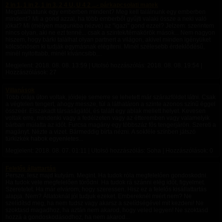
2 in 1, 1 in 2, 1 in 3, 2 4 U, U 4 2 ...- párkapcsolati matek
Megtalálhatunk egy emberben mindent? Meg kell találnunk egy emberben
mindent? Mi a gond azzal, ha több emberből gyűjti valaki össze a neki való
jókat? Mi (mélyen magunkba nézve) az "igazi" gond ezzel? Jelzem: szerintem
nincs olyan, aki ne ezt tenné... csak a szintek/témakörök mások... Nem nagyon
hiszem, hogy bárki találhat olyan partnert a világon, akivel minden igényüket
kölcsönösen ki tudják egymásnak elégíteni. Minél szélesebb érdeklődésű,
minél nyitottabb, minél kíváncsibb,...
Megjelent:
2018. 08. 08. 13:59
| Utolsó hozzászólás:
2018. 08. 08. 19:54
|
Hozzászólások: 27
Villanások
Több órája úton voltak, jóideje semerre se lehetett már szárazföldet látni. Csak
a végtelen tengert, ahogy messze, túl a láthatáron a szinte azonos színű éggel
összeér. Elszakadt társaságától, és talált egy ablak mellett helyet. Kevesen
voltak erre, mindenki vagy a fedélzeten vagy az étteremben vagy valamelyik
bárban múlatta az időt. Furcsa magány egy többszáz fős tengerjárón. Szereti a
magányt. Nézte a vizet. Bármeddig bírta nézni. A sokféle színben játszó
türkizkék habok egyenletes...
Megjelent:
2018. 08. 07. 01:11
| Utolsó hozzászólás: Soha | Hozzászólások: 0
Felelős állattartás
Persze, lesz majd kutyám. Megint. Ha tudok róla megfelelően gondoskodni.
Ha tudok vele megfelelően törődni. Ha tudok rá szánni elég időt, figyelmet.
Szeretetet. Ha már elvárom, hogy szeressen. Hisz ez a felelős kisállattartás
alapja. Nem? Állatoknál jól tudjuk ezeket. Embereknél miért nem? Ne
szelídítsd meg, ha nem tudsz vagy akarsz a szelídségével mit kezdeni! Ne
szoktasd magadhoz, ha aztán nem akarod, hogy veled legyen! Ne szoktasd
hozzá a gondoskodásodhoz, ha nem akarod...