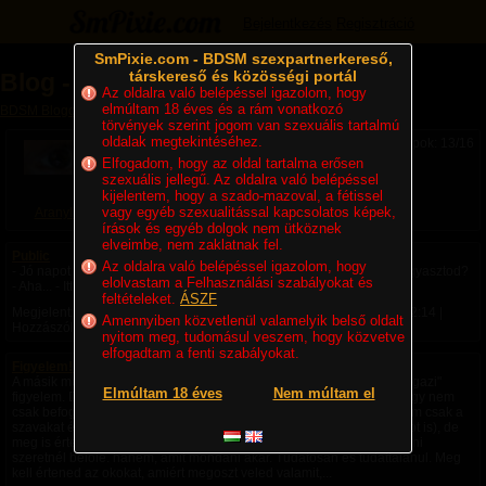
Bejelentkezés
Regisztráció
SmPixie.com - BDSM szexpartnerkereső,
társkereső és közösségi portál
Blog - Aranyliliom (13/16)
Az oldalra való belépéssel igazolom, hogy
elmúltam 18 éves és a rám vonatkozó
BDSM Blogok
» Blog - Aranyliliom
törvények szerint jogom van szexuális tartalmú
oldalak megtekintéséhez.
Lapok: 13/16
Elfogadom, hogy az oldal tartalma erősen
szexuális jellegű. Az oldalra való belépéssel
kijelentem, hogy a szado-mazoval, a fétissel
vagy egyéb szexualitással kapcsolatos képek,
Aranyliliom
írások és egyéb dolgok nem ütköznek
elveimbe, nem zaklatnak fel.
Public
Az oldalra való belépéssel igazolom, hogy
- Jó napot kívánok! - Helló! - Egy görög gyümölcslevest kérek! - Itt fogyasztod?
elolvastam a Felhasználási szabályokat és
- Aha... - Itt? Nyilvánosan? Csak úgy? Mindenki előtt?
feltételeket.
ÁSZF
Megjelent:
2018. 09. 13. 15:51
| Utolsó hozzászólás:
2018. 09. 13. 22:14
|
Amennyiben közvetlenül valamelyik belső oldalt
Hozzászólások: 2
nyitom meg, tudomásul veszem, hogy közvetve
elfogadtam a fenti szabályokat.
Figyelem! Figyelem!
A másik megismerésének az egyetlen útja és módja a figyelem. Az "igazi"
Elmúltam 18 éves
Nem múltam el
figyelem. De mi is az? Pontosan nem tudom... de valami olyasmi, hogy nem
csak befogadod (hallod-olvasod), amit mond a másik (mond alatt nem csak a
szavakat értem, de minden-minden egyéb, nonverbális közlési módot is), de
meg is érted... és azt érted, amit valóban mond. Nem azt, amit te érteni
szeretnél belőle. hanem, amit mondani akar. Tudatosan és tudattalanul. Meg
kell értened az okokat, amiért megoszt veled valamit,...