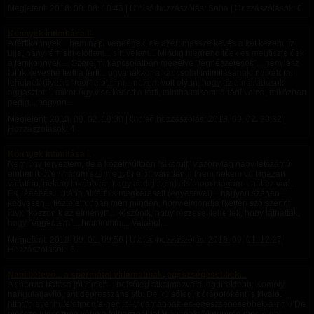
Megjelent:
2018. 09. 08. 10:43
| Utolsó hozzászólás: Soha | Hozzászólások: 0
Könnyek intimitása II.
A férfikönnyek... nem napi vendégek, de azért messze kevés a két kezem tíz
ujja, hány férfi sírt előttem... sírt velem... Mindig megrendítőek és megtisztelőek
a férfikönnyek.... Szerelmi kapcsolatban megélve "természetesek"... nem lesz
tőlük kevésbé férfi a férfi... ugyanakkor a kapcsolat intimitásának indikátorai
lehetnek (ilyet is "mer" előttem)... nekem volt olyan, hogy az elmaradásuk
aggasztott... mikor úgy viselkedett a férfi, mintha misem történt volna, miközben
pedig... nagyon...
Megjelent:
2018. 09. 02. 19:30
| Utolsó hozzászólás:
2018. 09. 02. 20:32
|
Hozzászólások: 4
Könnyek intimitása I.
Nem úgy terveztem, de a közelmúltban "sikerült" viszonylag nagy létszámú
ember (bőven három számjegyű) előtt váratlanul (nem nekem volt igazán
váratlan, nekem inkább az, hogy addig nem) elsírnom magam... hát ez van...
És...ééééés... utána öt férfi is megkeresett (egyesével)... nagyon szépen...
kedvesen... tisztelettudóan meg minden, hogy elmondja (ketten szó szerint
így): "köszönik az élményt"... köszönik, hogy részesei lehettek, hogy láthatták,
hogy "engedtem"....hmmmmm.... Valahol...
Megjelent:
2018. 09. 01. 09:56
| Utolsó hozzászólás:
2018. 09. 01. 12:27
|
Hozzászólások: 6
Napi betevő... a spermától vidámabbak, egészségesebbek...
A sperma hatása jól ismert... belsőleg alkalmazva a legdirektebb. Komoly
hangulatjavító, antidepresszáns stb. De külsőleg, bőrápolóként is kiváló.
http://player.hu/eletmod/a-gecitol-vidamabbak-es-egeszsegesebbek-a-nok/ De