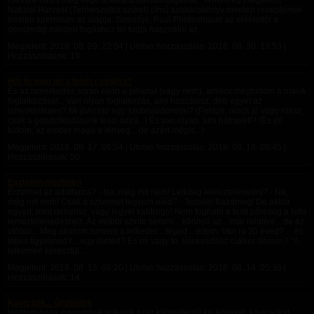
messze nincs még vége a felhasználhatóságának: "A nemrég megjelent
Natural Harvest (Természetes szüret) című szakácskönyv minden receptjének
emberi spermium az alapja. Szerzője, Paul Photenhauer az előételtől a
desszertig minden fogáshoz fel tudja használni az...
Megjelent:
2018. 08. 29. 22:04
| Utolsó hozzászólás:
2018. 08. 30. 13:53
|
Hozzászólások: 19
Hát te meg mi a fenét csinálsz?
És az ismerkedés során eljön a pillanat (vagy nem), amikor megtudom a másik
foglalkozását... Van olyan foglalkozás, ami hozzátesz, dob egyet az
ismerkedésen? Mi jó/rossz egy szubnál/domnál? (Persze, nincs jó vagy rossz,
csak a gondolkodásunk teszi azzá...) És van olyan, ami hátraveti? (És jól
tudom, az ember maga a lényeg... de azért mégis...)
Megjelent:
2018. 08. 17. 06:54
| Utolsó hozzászólás:
2018. 08. 18. 08:45
|
Hozzászólások: 50
Esztelen-meztelen
Érzelmet az adatlapra? - Na, még mit nem! Lelkileg lemeztelenedni? - Na,
még mit nem! Csak a szívemet tegyem eléd? - Tessék! Bazdmeg! De akkor
egyed, mint denerisz, vagy legyél kaldrogo! Nem fogható a testi pőreség a lelki
lemeztelenedéshez. Az előbbi szinte semmi... könnyű az... már relatíve... de az
utóbbi... Meg akarom ismerni a lelkedet... téged... értem. Van rá 20 éved? ... és
teljes figyelmed?... egy életed? És mi vagy te, lélekvadász cukker démon? "A
lelkemen keresztül...
Megjelent:
2018. 08. 13. 08:20
| Utolsó hozzászólás:
2018. 08. 14. 05:36
|
Hozzászólások: 14
Kavicsok... újratöltve
Hoztam haza magamnak sok-sok száz kilométerről kis köveket, kavicsokat.