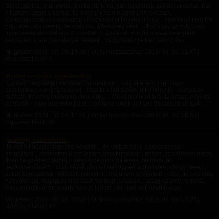
Saját gyűjtés, gyönyörködöm bennük, nagyon tetszenek, örömet okoznak. Ma
kiléptem reggel a kertbe, és a rózsák és a magnóliafa tövében,
kavicságyásában csodaszép kis köveket pillantottam meg... nem most kerültek
oda, évek óta nézem, de csak ma láttam meg őket... Most vagy az van, hogy
figyelmesebben kellene a közelben nézelődni, mielőtt a messzeségben
keresném a szépségeket, értékeket... vagy messzire kell menni, és...
Megjelent:
2018. 08. 10. 19:49
| Utolsó hozzászólás:
2018. 08. 10. 21:47
|
Hozzászólások: 6
Minden szexuális segédeszköz
Egyszer - egy távoli városban, idegenben - meg akartam venni egy
szexboltban a polctartozékot... izgatta a fantáziám, mire lehet jó... rózsaszín.
áttetsző, kemény műanyag, fura alakú... hát, a polcokat tartotta össze, mondta
az eladó... csak eszembe jutott... tök hasznosak az ilyen összetartó dolgok...
Megjelent:
2018. 08. 09. 17:54
| Utolsó hozzászólás:
2018. 08. 10. 06:59
|
Hozzászólások: 21
Valahogy észrevétlen...
Jó volt felidézni, mennyire nevettél... én voltam felül, s egyszer csak
megálltam... rádnéztem (igyekeztem nagykomolyan, nekem az nehezen megy,
ilyen helyzetben pláne),s megkérdeztem: mi lenne, ha most jól
ledominálnálak?... csak néztél rám fél másodpercig (imádom, ahogy nézel),
aztán iszonyatosan elkezdtél nevetni... majdnem leröpültem rólad, de ami még
nagyobb baj, majdnem kicsúszott belőlem a farkad... aztán valamit mondtál,
hogy próbáljam meg vagy nem is tudom, mit, nem volt jelentősége,...
Megjelent:
2018. 08. 08. 23:06
| Utolsó hozzászólás:
2018. 08. 09. 17:25
|
Hozzászólások: 10