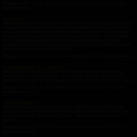
Megjelent:
2018. 07. 29. 22:30
| Utolsó hozzászólás:
2018. 07. 29. 23:23
|
Hozzászólások: 1
Ha a csend...
https://www.youtube.com/watch?v=tV3vDwS4Caw Ha a csend beszélni tudna
Négymilliárd hangon szólna Mindarról, mi bennünk rejtve él Vágydal szólna
száz szólamra Minden gondolat dobolna Millió szó összefolyna Ezer nyelven
kavarogna S a világnak nem lenne titka na na na na na na... Ha zene nélkül
volna dallam Egy soha meg nem szólalt dalban Megtudnád, hogy mit is
akartam. A csend minden nyelven hallgat Szóra még sosem bírták Azt hiszem,
hogy ezt még te sem tudnád De több van,...
Megjelent:
2018. 07. 27. 22:05
| Utolsó hozzászólás: Soha | Hozzászólások: 0
Nem tudom, mi ez, de jó... nagyon...
Még senkitől se olvastam jó definìciót. Még sosem tudtam magamnak se
megfogalmazni, mi is a szerelem... De ez tetszik: Szerelem ahogy a szél
meglebbenti a függönyt: nem a függöny, nem a szél. A lebbenés. (Fodor Ákos)
Megjelent:
2018. 07. 24. 06:13
| Utolsó hozzászólás:
2018. 07. 24. 22:40
|
Hozzászólások: 27
Zeusz nem hülye
Zeusz nem hülye (vagy de, de nem úgy...). Lédát hattyúként, Europét bika
alakjában, Danaét mint aranyeső hódította meg. Ha bikát akarsz, légy Léda...
ha hattyút, Europé... ha aranyesőt, Danaé... de légy valaki, ha a főistent
akarod..
Megjelent:
2018. 07. 21. 20:51
| Utolsó hozzászólás:
2018. 07. 22. 07:51
|
Hozzászólások: 18